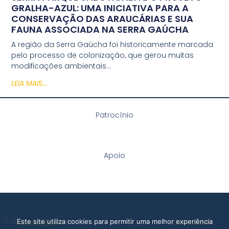
GRALHA-AZUL: UMA INICIATIVA PARA A
CONSERVAÇÃO DAS ARAUCÁRIAS E SUA
FAUNA ASSOCIADA NA SERRA GAÚCHA
A região da Serra Gaúcha foi historicamente marcada
pelo processo de colonização, que gerou muitas
modificações ambientais…
LEIA MAIS...
Patrocínio
Apoio
© 2025-2026 Todos
Política de
Este site utiliza cookies para permitir uma melhor experiência
os direitos
Privacidade
reservados.